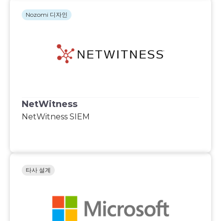
Nozomi 디자인
NetWitness
NetWitness SIEM
타사 설계