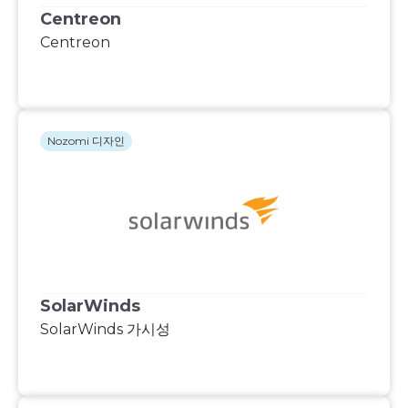
Centreon
Centreon
Nozomi 디자인
SolarWinds
SolarWinds 가시성