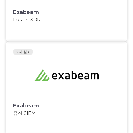
Exabeam
Fusion XDR
타사 설계
Exabeam
퓨전 SIEM