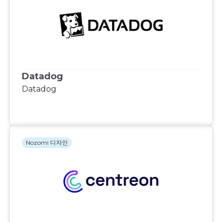
Datadog
Datadog
Nozomi 디자인