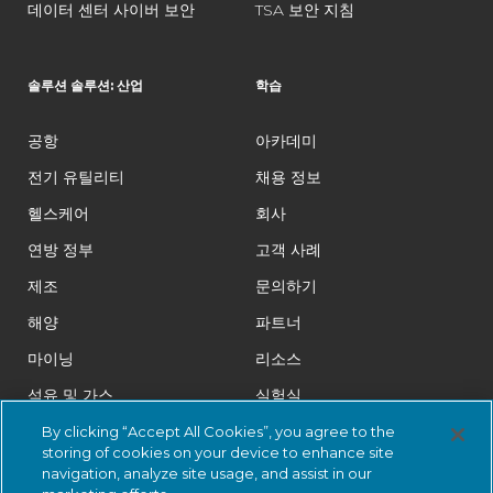
데이터 센터 사이버 보안
TSA 보안 지침
솔루션 솔루션: 산업
학습
공항
아카데미
전기 유틸리티
채용 정보
헬스케어
회사
연방 정부
고객 사례
제조
문의하기
해양
파트너
마이닝
리소스
석유 및 가스
실험실
제약
법률
By clicking “Accept All Cookies”, you agree to the
storing of cookies on your device to enhance site
Rail
신뢰 센터
navigation, analyze site usage, and assist in our