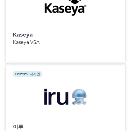
Kaseya
Kaseya VSA
Nozomi 디자인
이루