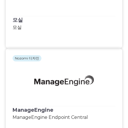
모실
모실
Nozomi 디자인
ManageEngine
ManageEngine Endpoint Central