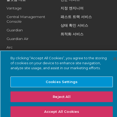
Vantage
지정 엔지니어
Central Management
패스트 트랙 서비스
Console
상태 확인 서비스
Guardian
최적화 서비스
Guardian Air
Arc
Asset Intelligence
By clicking “Accept All Cookies”, you agree to the storing
of cookies on your device to enhance site navigation,
Threat Intelligence
analyze site usage, and assist in our marketing efforts.
Smart Polling
통합
Cookies Settings
PSIRT
Reject All
솔루션 비즈니스 요구 사항
솔루션 솔루션: 규정 준수
Accept All Cookies