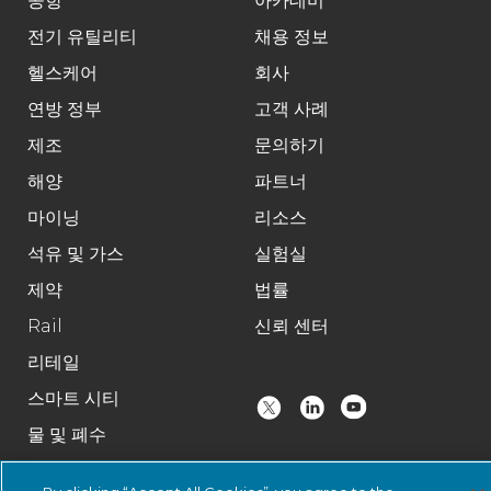
공항
아카데미
전기 유틸리티
채용 정보
헬스케어
회사
연방 정부
고객 사례
제조
문의하기
해양
파트너
마이닝
리소스
석유 및 가스
실험실
제약
법률
Rail
신뢰 센터
리테일
스마트 시티
물 및 폐수